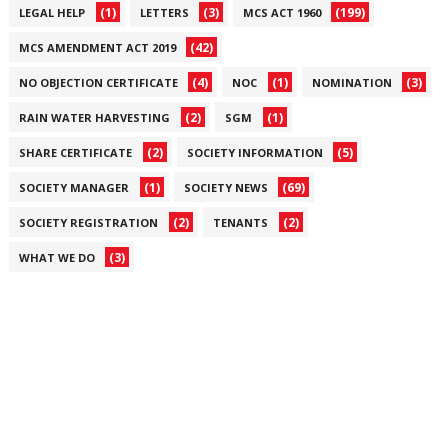
(1)
(3)
(199)
LEGAL HELP
LETTERS
MCS ACT 1960
(42)
MCS AMENDMENT ACT 2019
(4)
(1)
(3)
NO OBJECTION CERTIFICATE
NOC
NOMINATION
(2)
(1)
RAIN WATER HARVESTING
SGM
(2)
(5)
SHARE CERTIFICATE
SOCIETY INFORMATION
(1)
(69)
SOCIETY MANAGER
SOCIETY NEWS
(2)
(2)
SOCIETY REGISTRATION
TENANTS
(3)
WHAT WE DO