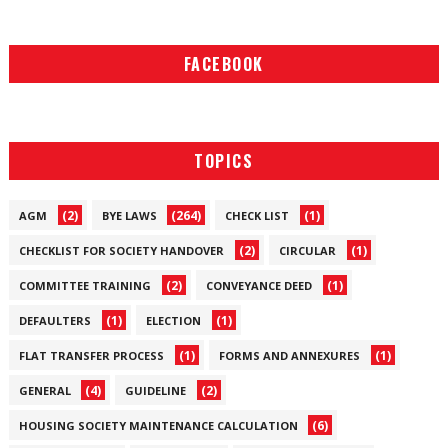
FACEBOOK
TOPICS
(2)
(264)
(1)
AGM
BYE LAWS
CHECK LIST
(2)
(1)
CHECKLIST FOR SOCIETY HANDOVER
CIRCULAR
(2)
(1)
COMMITTEE TRAINING
CONVEYANCE DEED
(1)
(1)
DEFAULTERS
ELECTION
(1)
(1)
FLAT TRANSFER PROCESS
FORMS AND ANNEXURES
(4)
(2)
GENERAL
GUIDELINE
(6)
HOUSING SOCIETY MAINTENANCE CALCULATION