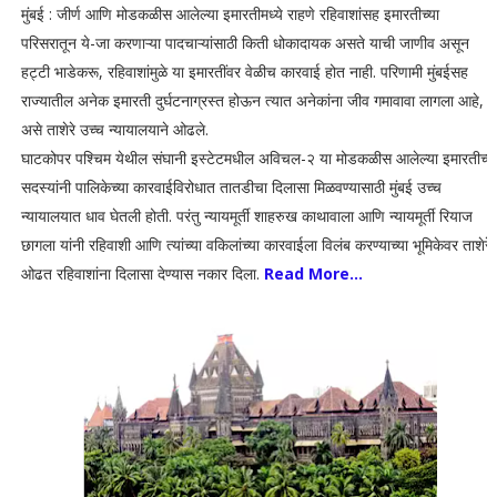
मुंबई : जीर्ण आणि मोडकळीस आलेल्या इमारतीमध्ये राहणे रहिवाशांसह इमारतीच्या
परिसरातून ये-जा करणाऱ्या पादचाऱ्यांसाठी किती धोकादायक असते याची जाणीव असून
हट्टी भाडेकरू, रहिवाशांमुळे या इमारतींवर वेळीच कारवाई होत नाही. परिणामी मुंबईसह
राज्यातील अनेक इमारती दुर्घटनाग्रस्त होऊन त्यात अनेकांना जीव गमावावा लागला आहे,
असे ताशेरे उच्च न्यायालयाने ओढले.
घाटकोपर पश्चिम येथील संघानी इस्टेटमधील अविचल-२ या मोडकळीस आलेल्या इमारतीच्य
सदस्यांनी पालिकेच्या कारवाईविरोधात तातडीचा दिलासा मिळवण्यासाठी मुंबई उच्च
न्यायालयात धाव घेतली होती. परंतु न्यायमूर्ती शाहरुख काथावाला आणि न्यायमूर्ती रियाज
छागला यांनी रहिवाशी आणि त्यांच्या वकिलांच्या कारवाईला विलंब करण्याच्या भूमिकेवर ताशेरे
ओढत रहिवाशांना दिलासा देण्यास नकार दिला.
Read More...